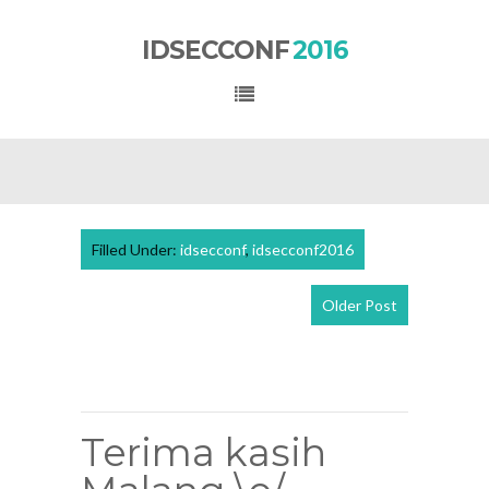
IDSECCONF
2016
Filled Under:
idsecconf
,
idsecconf2016
Older Post
View
mobile
version
Terima kasih