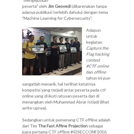
"mengejutkan
peserta" oleh
Jim Geovedi
(dikarenakan tanpa
adanya publikasi terlebih dahulu) dengan tema
"
Machine Learning for Cybersecurity
".
Adapun
untuk
kegiatan
Capture the
Flag hacking
contest
#CTF
online
dan
offline
tahun ini pun
sangatlah menarik, hal terlihat ketatnya
kompetisi yang terjadi antar peserta pada ctf
online yang di ikuti ratusan peserta dan di
menangkan oleh Muhammad Abrar Istiadi
(lihat
write-upnya)
.
Sedangkan untuk pemenang CTF offline adalah
dari Tim
The Fast Affine Projection
sebagai
juara pertama CTF offline #IDSECCONF2016