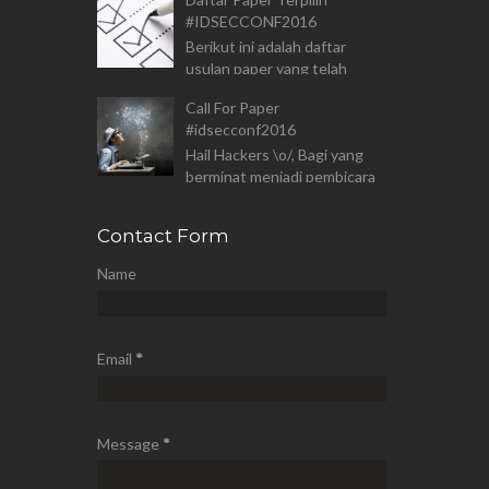
lihat di rundown dan
#IDSECCONF2016
informasi Venue untuk
Berikut ini adalah daftar
kegiatan di...
usulan paper yang telah
terpilih untuk ditampilkan
Call For Paper
pada kegiatan
#idsecconf2016
#IDSECCONF2016 Malang:
Hail Hackers \o/, Bagi yang
1. PKIWebSDK : Pustaka...
berminat menjadi pembicara
pada #IDSECCONF2016
sudah dapat mengirimkan
Contact Form
paper anda, info
http://2016.idsecc...
Name
Email
*
Message
*