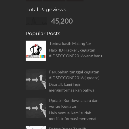
Total Pageviews
45,200
Popular Posts
Terima kasih Malang \o/
Halo ID-Hacker , kegiatan
#IDSECCONF2016 yang baru
saja berlalu telah
membuktikan bahwa atusias
Perubahan tanggal kegiatan
para penggiat Keamanan
#IDSECCONF2016 (update)
Teknologi Informas...
Dear all, kami ingin
menginformasikan bahwa
kegiatan #IDSECCONF2016
Update Rundown acara dan
yang seharusnya di
venue Kegiatan
laksanakan pada tanggal 7,8
Halo semua, kami sudah
Agustus 2016 akan d...
merilis informasi mengenai
rundown acara yang dapat di
Daftar Paper Terpilih