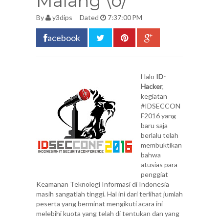
Malang \o/
By
y3dips
Dated
7:37:00 PM
acebook
Halo
ID-
Hacker
,
kegiatan
#IDSECCON
F2016 yang
baru saja
berlalu telah
membuktikan
bahwa
atusias para
penggiat
Keamanan Teknologi Informasi di Indonesia
masih sangatlah tinggi. Hal ini dari terlihat jumlah
peserta yang berminat mengikuti acara ini
melebihi kuota yang telah di tentukan dan yang