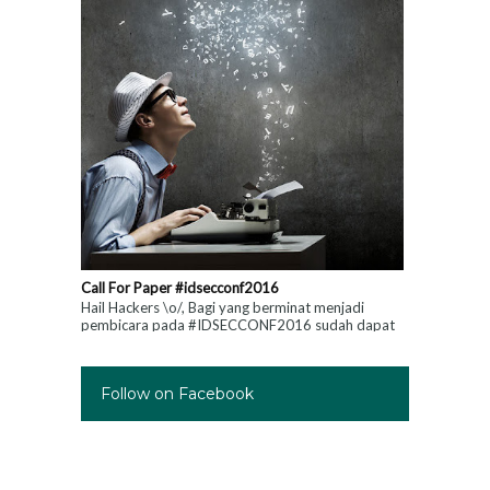
Call For Paper #idsecconf2016
Hail Hackers \o/, Bagi yang berminat menjadi
pembicara pada #IDSECCONF2016 sudah dapat
mengirimkan paper anda, info http://2016.idsecc...
Follow on Facebook