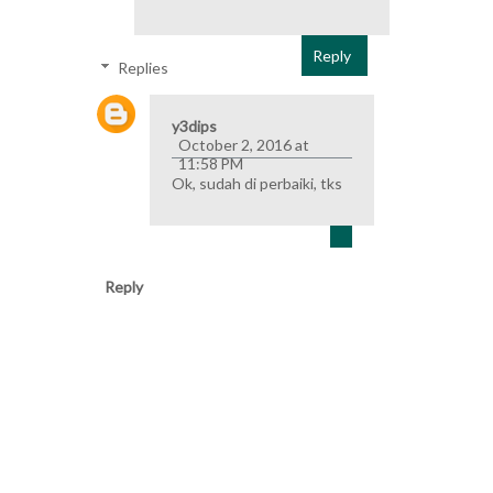
Reply
Replies
y3dips
October 2, 2016 at
11:58 PM
Ok, sudah di perbaiki, tks
Reply