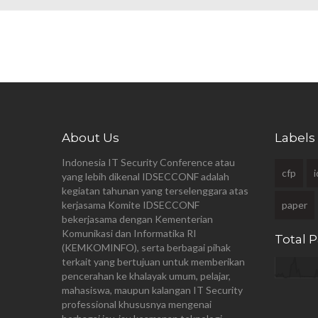
About Us
Labels
Indonesia IT Security Conference atau
cfp
yang lebih dikenal IDSECCONF adalah
kegiatan tahunan yang terselenggara atas
kerjasama
Komite IDSECCONF
paper
bekerjasama dengan Kementerian
Komunikasi dan Informatika RI
Total 
(KEMKOMINFO), serta berbagai pihak
terkait yang bertujuan untuk memberikan
pencerahan ke khalayak umum, pelajar,
mahasiswa, maupun kalangan IT Security
professional khususnya mengenai