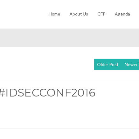
Home
About Us
CFP
Agenda
Older Post
Newer 
ih #IDSECCONF2016