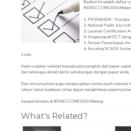
Berikut ini adalah daftar 
#IDSECCONF2016 Malan
1. PKIWebSDK : Pustaka J
2. National Public Key Inf
3. Layanan Certification 
4. Steganografi DCT deng
5. Sistem Pemantauan Anc
6. Securing SCADA Syste
Code.
Kami ucapkan selamat kepada para pengirim dari paper-paper 
dan beberapa detail teknis sehubungan dengan paper anda.
Dan tentunya kami juga mengucapkan terima kasih sebesar-b
tahun-tahun kedepan tetap dapat mengirimkan papernya kemb
Sampai ketemu di #IDSECCONF2016 Malang.
What's Related?