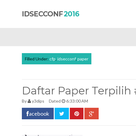
IDSECCONF
2016
Filled Under:
cfp
,
idsecconf
,
paper
Daftar Paper Terpil
By
y3dips
Dated
6:33:00 AM
acebook