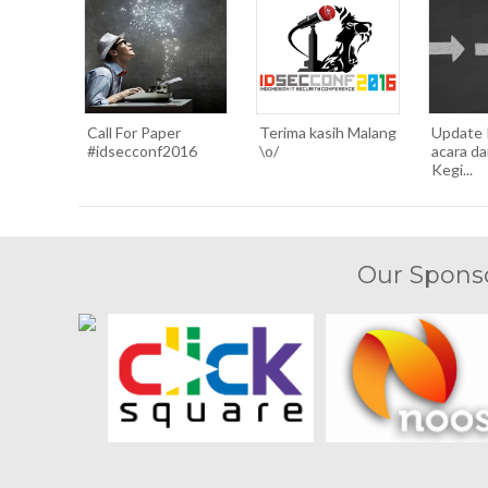
Call For Paper
Terima kasih Malang
Update
#idsecconf2016
\o/
acara d
Kegi...
Our Sponso