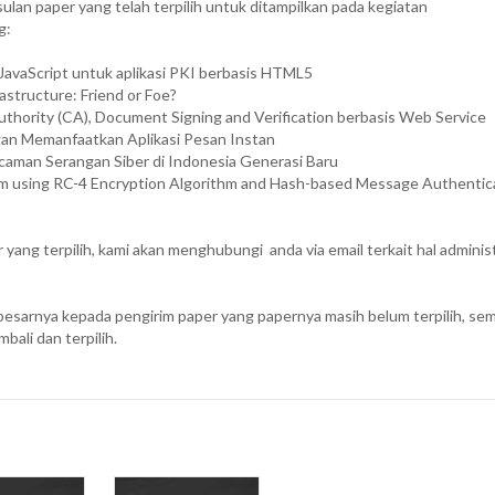
usulan paper yang telah terpilih untuk ditampilkan pada kegiatan
g:
avaScript untuk aplikasi PKI berbasis HTML5
rastructure: Friend or Foe?
Authority (CA), Document Signing and Verification berbasis Web Service
an Memanfaatkan Aplikasi Pesan Instan
aman Serangan Siber di Indonesia Generasi Baru
m using RC-4 Encryption Algorithm and Hash-based Message Authentic
yang terpilih, kami akan menghubungi anda via email terkait hal administ
esarnya kepada pengirim paper yang papernya masih belum terpilih, sem
ali dan terpilih.