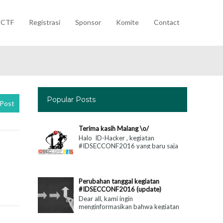
CTF
Registrasi
Sponsor
Komite
Contact
Popular Posts
Post
Terima kasih Malang \o/
Halo ID-Hacker , kegiatan
#IDSECCONF2016 yang baru saja
berlalu telah membuktikan bahwa
atusias para penggiat Keamanan
Teknologi Informas...
Perubahan tanggal kegiatan
#IDSECCONF2016 (update)
Dear all, kami ingin
menginformasikan bahwa kegiatan
#IDSECCONF2016 yang seharusnya
di laksanakan pada tanggal 7,8