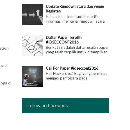
Agustus 2016 akan d...
Update Rundown acara dan venue
Kegiatan
Halo semua, kami sudah merilis
informasi mengenai rundown acara
yang dapat di lihat di rundown dan
informasi Venue untuk kegiatan di...
Daftar Paper Terpilih
#IDSECCONF2016
Berikut ini adalah daftar usulan paper
ation
yang telah terpilih untuk ditampilkan
pada kegiatan #IDSECCONF2016
Malang: 1. PKIWebSDK : Pustaka...
rasi
Call For Paper #idsecconf2016
Hail Hackers \o/, Bagi yang berminat
menjadi pembicara pada
oga di
#IDSECCONF2016 sudah dapat
mengirimkan paper anda, info
http://2016.idsecc...
Follow on Facebook